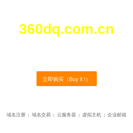
360dq.com.cn
您所访问的域名正在西部数码（west.cn）出售！
main name is currently for sale on the west.cn, Buy
立即购买（Buy it !）
域名注册
域名交易
云服务器
虚拟主机
企业邮箱
|
|
|
|